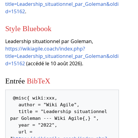
title=Leadership_situationnel_par_Goleman&oldi
d=15162
.
Style Bluebook
Leadership situationnel par Goleman,
https://wikiagile.coach/index.php?
title=Leadership_situationnel_par_Goleman&oldi
d=15162
(accédé le 10 août 2026).
Entrée
BibTeX
 @misc{ wiki:xxx,

   author = "Wiki Agile",

   title = "Leadership situationnel 
par Goleman --- Wiki Agile{,} ",

   year = "2022",

   url = 