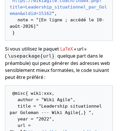
"
https://wikiagile.coach/index.php?
title=Leadership_situationnel_par_Gol
eman&oldid=15162
",

   note = "[En ligne ; accédé le 10-
août-2026]"

Si vous utilisez le paquet
LaTeX
« url »
(
quelque part dans le
\usepackage{url}
préambule) qui peut générer des adresses web
sensiblement mieux formatées, le code suivant
peut être préféré :
 @misc{ wiki:xxx,

   author = "Wiki Agile",

   title = "Leadership situationnel 
par Goleman --- Wiki Agile{,} ",

   year = "2022",

   url = 