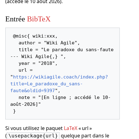
(accédé le 10 août 2026).
Entrée
BibTeX
 @misc{ wiki:xxx,

   author = "Wiki Agile",

   title = "Le paradoxe du sans-faute 
--- Wiki Agile{,} ",

   year = "2018",

   url = 
"
https://wikiagile.coach/index.php?
title=Le_paradoxe_du_sans-
faute&oldid=9397
",

   note = "[En ligne ; accédé le 10-
août-2026]"

Si vous utilisez le paquet
LaTeX
« url »
(
quelque part dans le
\usepackage{url}