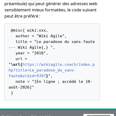
préambule) qui peut générer des adresses web
sensiblement mieux formatées, le code suivant
peut être préféré :
 @misc{ wiki:xxx,

   author = "Wiki Agile",

   title = "Le paradoxe du sans-faute 
--- Wiki Agile{,} ",

   year = "2018",

   url = 
"
\url{
https://wikiagile.coach/index.p
hp?title=Le_paradoxe_du_sans-
faute&oldid=9397
}
",

   note = "[En ligne ; accédé le 10-
août-2026]"
