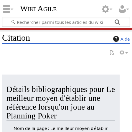
Wiki Agile
Citation
Aide
Détails bibliographiques pour Le
meilleur moyen d'établir une
référence lorsqu'on joue au
Planning Poker
Nom de la page : Le meilleur moyen d'établir