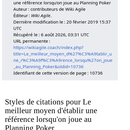
une référence lorsqu'on joue au Planning Poker
Auteur : contributeurs de Wiki Agile
Éditeur :
Wiki Agile
.
Dernière modification le : 20 février 2019 15:37
UTC
Récupéré le : 6 août 2026, 03:31 UTC
URL permanente :
https://wikiagile.coach/index.php?
title=Le_meilleur_moyen_d%27%C3%A9tablir_u
ne_r%C3%A9f%C3%A9rence_lorsqu%27on_joue
_au_Planning_Poker&oldid=10736
Identifiant de cette version de page : 10736
Styles de citations pour Le
meilleur moyen d'établir une
référence lorsqu'on joue au
Planning Poker