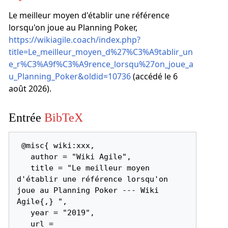
Le meilleur moyen d'établir une référence
lorsqu'on joue au Planning Poker,
https://wikiagile.coach/index.php?
title=Le_meilleur_moyen_d%27%C3%A9tablir_un
e_r%C3%A9f%C3%A9rence_lorsqu%27on_joue_a
u_Planning_Poker&oldid=10736
(accédé le 6
août 2026).
Entrée
BibTeX
 @misc{ wiki:xxx,

   author = "Wiki Agile",

   title = "Le meilleur moyen 
d'établir une référence lorsqu'on 
joue au Planning Poker --- Wiki 
Agile{,} ",

   year = "2019",

   url = 