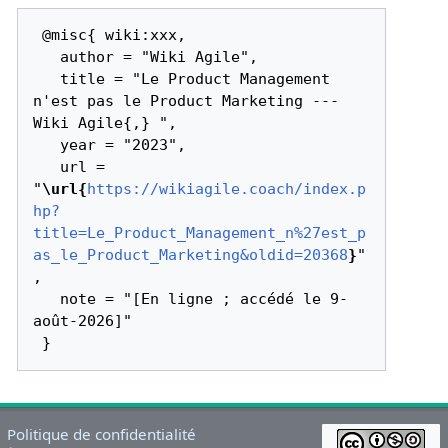
 @misc{ wiki:xxx,

   author = "Wiki Agile",

   title = "Le Product Management 
n'est pas le Product Marketing --- 
Wiki Agile{,} ",

   year = "2023",

   url = 
"
\url{
https://wikiagile.coach/index.p
hp?
title=Le_Product_Management_n%27est_p
as_le_Product_Marketing&oldid=20368
}
"
,

   note = "[En ligne ; accédé le 9-
août-2026]"

Politique de confidentialité