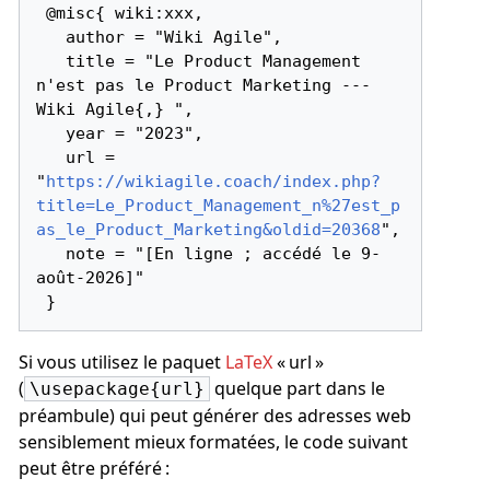
 @misc{ wiki:xxx,

   author = "Wiki Agile",

   title = "Le Product Management 
n'est pas le Product Marketing --- 
Wiki Agile{,} ",

   year = "2023",

   url = 
"
https://wikiagile.coach/index.php?
title=Le_Product_Management_n%27est_p
as_le_Product_Marketing&oldid=20368
",

   note = "[En ligne ; accédé le 9-
août-2026]"

Si vous utilisez le paquet
LaTeX
« url »
(
quelque part dans le
\usepackage{url}
préambule) qui peut générer des adresses web
sensiblement mieux formatées, le code suivant
peut être préféré :