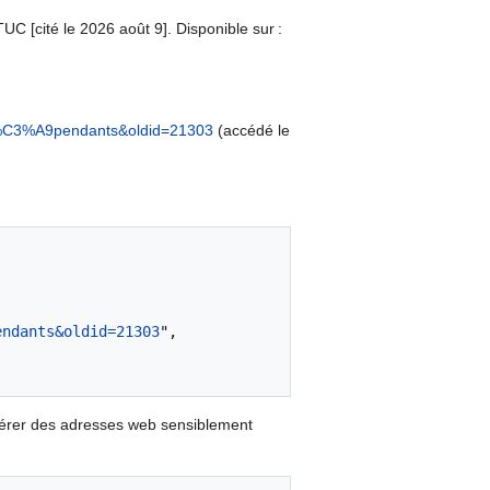
UC [cité le 2026 août 9]. Disponible sur :
t_d%C3%A9pendants&oldid=21303
(accédé le
endants&oldid=21303
",

nérer des adresses web sensiblement