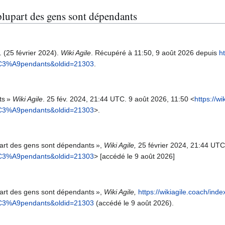
 plupart des gens sont dépendants
 (25 février 2024).
Wiki Agile
. Récupéré à 11:50, 9 août 2026 depuis
h
%C3%A9pendants&oldid=21303
.
ts »
Wiki Agile
. 25 fév. 2024, 21:44 UTC. 9 août 2026, 11:50 <
https://w
%C3%A9pendants&oldid=21303
>.
upart des gens sont dépendants »,
Wiki Agile,
25 février 2024, 21:44 UTC
%C3%A9pendants&oldid=21303
> [accédé le 9 août 2026]
upart des gens sont dépendants »,
Wiki Agile,
https://wikiagile.coach/ind
%C3%A9pendants&oldid=21303
(accédé le 9 août 2026).