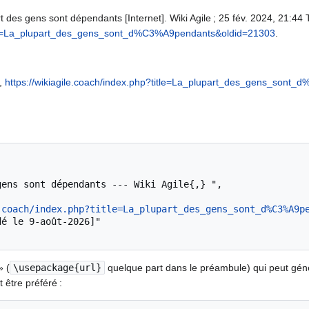
t des gens sont dépendants [Internet]. Wiki Agile ; 25 fév. 2024, 21:44 T
title=La_plupart_des_gens_sont_d%C3%A9pendants&oldid=21303
.
s,
https://wikiagile.coach/index.php?title=La_plupart_des_gens_son
.coach/index.php?title=La_plupart_des_gens_sont_d%C3%A9p
» (
\usepackage{url}
quelque part dans le préambule) qui peut gé
 être préféré :