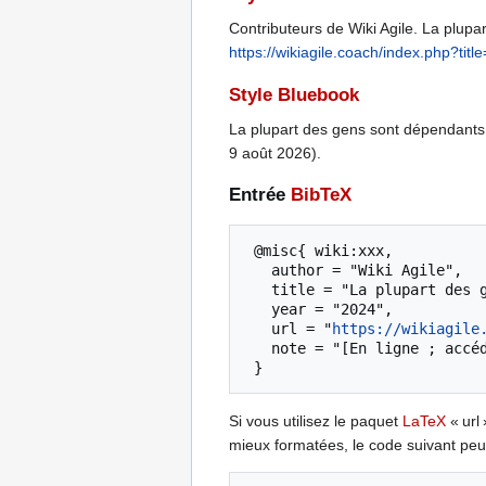
Contributeurs de Wiki Agile. La plupar
https://wikiagile.coach/index.php?
Style Bluebook
La plupart des gens sont dépendant
9 août 2026).
Entrée
BibTeX
 @misc{ wiki:xxx,

   author = "Wiki Agile",

   title = "La plupart des gens sont dépendants --- Wiki Agile{,} ",

   year = "2024",

   url = "
https://wikiagile
   note = "[En ligne ; accédé le 9-août-2026]"

Si vous utilisez le paquet
LaTeX
« url 
mieux formatées, le code suivant peut