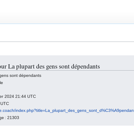
our La plupart des gens sont dépendants
 gens sont dépendants
le
rier 2024 21:44 UTC
0 UTC
gile.coach/index.php?title=La_plupart_des_gens_sont_d%C3%A9penda
age : 21303