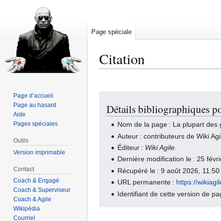
Page spéciale
Citation
Page d’accueil
Aller
Aller
Page au hasard
Détails bibliographiques p
à
à
Aide
la
la
Pages spéciales
Nom de la page : La plupart des
navigation
recherche
Auteur : contributeurs de Wiki Agi
Outils
Éditeur :
Wiki Agile
.
Version imprimable
Dernière modification le : 25 fév
Contact
Récupéré le : 9 août 2026, 11:5
Coach & Engagé
URL permanente :
https://wikia
Coach & Superviseur
Identifiant de cette version de p
Coach & Agile
Wikipédia
Courriel