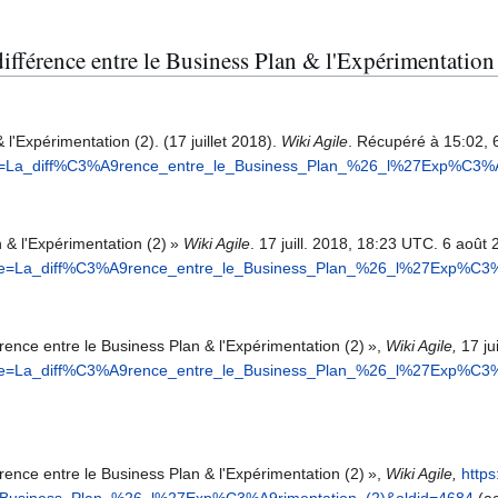
différence entre le Business Plan & l'Expérimentation
 l'Expérimentation (2). (17 juillet 2018).
Wiki Agile
. Récupéré à 15:02, 
?title=La_diff%C3%A9rence_entre_le_Business_Plan_%26_l%27Exp%C3%
n & l'Expérimentation (2) »
Wiki Agile
. 17 juill. 2018, 18:23 UTC. 6 août
p?title=La_diff%C3%A9rence_entre_le_Business_Plan_%26_l%27Exp%C3
érence entre le Business Plan & l'Expérimentation (2) »,
Wiki Agile,
17 ju
p?title=La_diff%C3%A9rence_entre_le_Business_Plan_%26_l%27Exp%C3
érence entre le Business Plan & l'Expérimentation (2) »,
Wiki Agile,
https
e_Business_Plan_%26_l%27Exp%C3%A9rimentation_(2)&oldid=4684
(ac