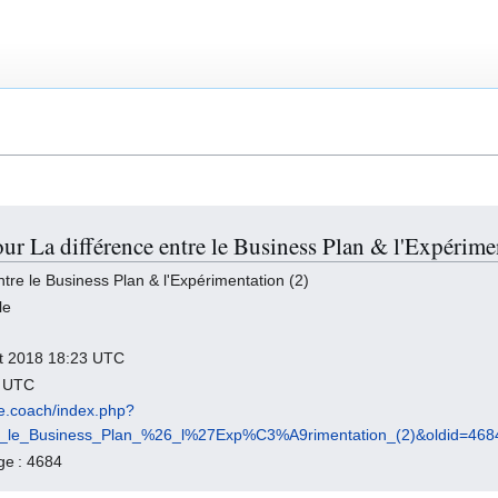
ur La différence entre le Business Plan & l'Expérime
tre le Business Plan & l'Expérimentation (2)
le
llet 2018 18:23 UTC
2 UTC
ile.coach/index.php?
re_le_Business_Plan_%26_l%27Exp%C3%A9rimentation_(2)&oldid=468
age : 4684