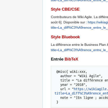
Style CBE/CSE
Contributeurs de Wiki Agile. La différe
août 6]. Disponible sur :
https://wikia
title=La_diff%C3%A9rence_entre_l
Style Bluebook
La différence entre le Business Plan 
title=La_diff%C3%A9rence_entre_l
Entrée
BibTeX
 @misc{ wiki:xxx,

   author = "Wiki Agile",

   title = "La différence entre le Business Plan & l'Expérimentation (2) --- Wiki Agile{,} ",

   year = "2018",

   url = "
https://wikiagile
title=La_diff%C3%A9rence_en
   note = "[En ligne ; accédé le 6-août-2026]"
