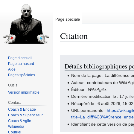
Page spéciale
Citation
Page d’accueil
Aller
Aller
Page au hasard
Détails bibliographiques po
à
à
Aide
la
la
Pages spéciales
Nom de la page : La différence en
navigation
recherche
Auteur : contributeurs de Wiki Agi
Outils
Éditeur :
Wiki Agile
.
Version imprimable
Dernière modification le : 17 jui
Contact
Récupéré le : 6 août 2026, 15:0
Coach & Engagé
URL permanente :
https://wikiag
Coach & Superviseur
title=La_diff%C3%A9rence_ent
Coach & Agile
Identifiant de cette version de p
Wikipédia
Courriel