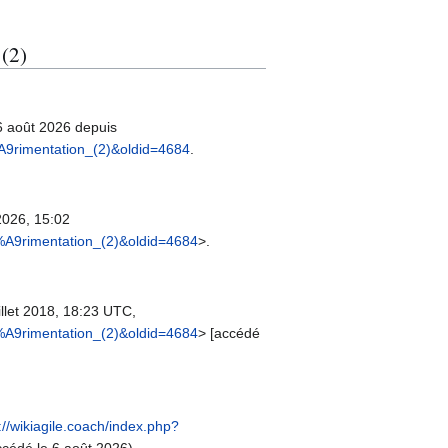
 (2)
6 août 2026 depuis
A9rimentation_(2)&oldid=4684
.
 2026, 15:02
%A9rimentation_(2)&oldid=4684
>.
illet 2018, 18:23 UTC,
%A9rimentation_(2)&oldid=4684
> [accédé
://wikiagile.coach/index.php?
cédé le 6 août 2026).