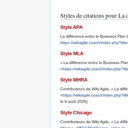
Styles de citations pour La 
Style APA
La différence entre le Business Plan &
https://wikiagile.coach/index.php
Style MLA
« La différence entre le Business Pla
<
https://wikiagile.coach/index.ph
Style MHRA
Contributeurs de Wiki Agile, « La diff
<
https://wikiagile.coach/index.ph
le 6 août 2026]
Style Chicago
Contributeurs de Wiki Agile, « La diff
title=La_diff%C3%A9rence_entre_l