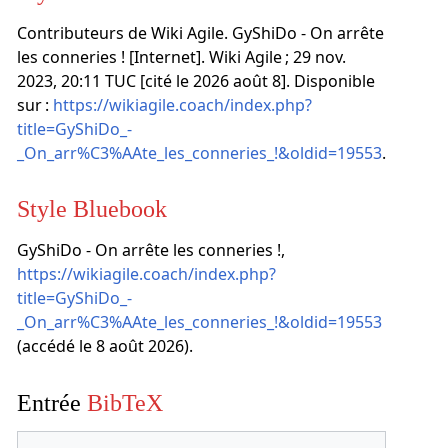
Contributeurs de Wiki Agile. GyShiDo - On arrête
les conneries ! [Internet]. Wiki Agile ; 29 nov.
2023, 20:11 TUC [cité le 2026 août 8]. Disponible
sur :
https://wikiagile.coach/index.php?
title=GyShiDo_-
_On_arr%C3%AAte_les_conneries_!&oldid=19553
.
Style Bluebook
GyShiDo - On arrête les conneries !,
https://wikiagile.coach/index.php?
title=GyShiDo_-
_On_arr%C3%AAte_les_conneries_!&oldid=19553
(accédé le 8 août 2026).
Entrée
BibTeX