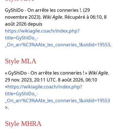
GyShiDo - On arrête les conneries !. (29
novembre 2023).
Wiki Agile
. Récupéré à 06:10, 8
août 2026 depuis
https://wikiagile.coach/index.php?
title=GyShiDo_-
_On_arr%C3%AAte_les_conneries_!&oldid=19553
.
Style MLA
« GyShiDo - On arrête les conneries ! »
Wiki Agile
.
29 nov. 2023, 20:11 UTC. 8 août 2026, 06:10
<
https://wikiagile.coach/index.php?
title=GyShiDo_-
_On_arr%C3%AAte_les_conneries_!&oldid=19553
>.
Style MHRA