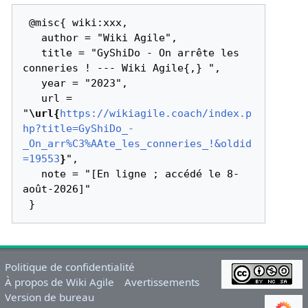
 @misc{ wiki:xxx,

   author = "Wiki Agile",

   title = "GyShiDo - On arrête les 
conneries ! --- Wiki Agile{,} ",

   year = "2023",

   url = 
"
\url{
https://wikiagile.coach/index.p
hp?title=GyShiDo_-
_On_arr%C3%AAte_les_conneries_!&oldid
=19553
}
",

   note = "[En ligne ; accédé le 8-
août-2026]"

Politique de confidentialité
À propos de Wiki Agile
Avertissements
Version de bureau