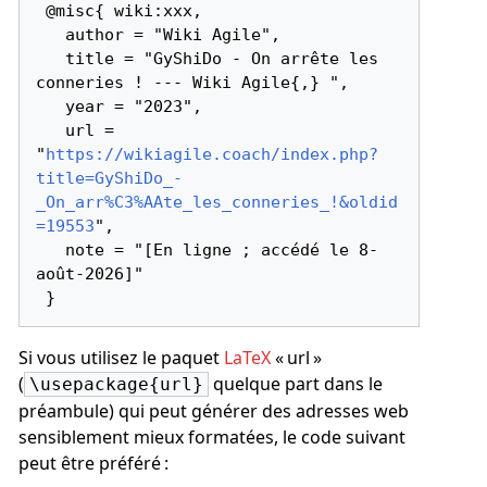
 @misc{ wiki:xxx,

   author = "Wiki Agile",

   title = "GyShiDo - On arrête les 
conneries ! --- Wiki Agile{,} ",

   year = "2023",

   url = 
"
https://wikiagile.coach/index.php?
title=GyShiDo_-
_On_arr%C3%AAte_les_conneries_!&oldid
=19553
",

   note = "[En ligne ; accédé le 8-
août-2026]"

Si vous utilisez le paquet
LaTeX
« url »
(
quelque part dans le
\usepackage{url}
préambule) qui peut générer des adresses web
sensiblement mieux formatées, le code suivant
peut être préféré :