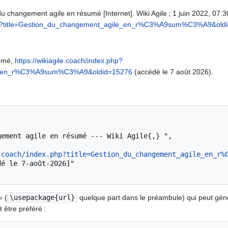
du changement agile en résumé [Internet]. Wiki Agile ; 1 juin 2022, 07:3
x.php?title=Gestion_du_changement_agile_en_r%C3%A9sum%C3%A9&old
sumé,
https://wikiagile.coach/index.php?
ile_en_r%C3%A9sum%C3%A9&oldid=15276
(accédé le 7 août 2026).
.coach/index.php?title=Gestion_du_changement_agile_en_r%
» (
\usepackage{url}
quelque part dans le préambule) qui peut gé
 être préféré :