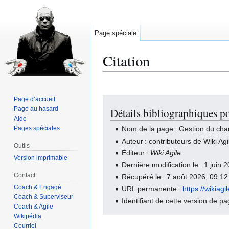
Page spéciale
Citation
Page d’accueil
Aller
Aller
Page au hasard
Détails bibliographiques p
à
à
Aide
la
la
Pages spéciales
Nom de la page : Gestion du ch
navigation
recherche
Auteur : contributeurs de Wiki Agi
Outils
Éditeur :
Wiki Agile
.
Version imprimable
Dernière modification le : 1 juin
Contact
Récupéré le : 7 août 2026, 09:1
Coach & Engagé
URL permanente :
https://wiki
Coach & Superviseur
Identifiant de cette version de p
Coach & Agile
Wikipédia
Courriel