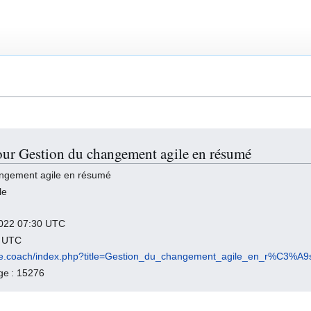
our Gestion du changement agile en résumé
angement agile en résumé
le
 2022 07:30 UTC
2 UTC
agile.coach/index.php?title=Gestion_du_changement_agile_en_r%C3
age : 15276