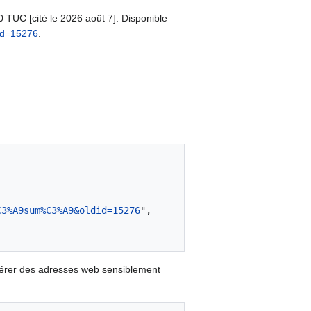
0 TUC [cité le 2026 août 7]. Disponible
id=15276
.
C3%A9sum%C3%A9&oldid=15276
",

nérer des adresses web sensiblement