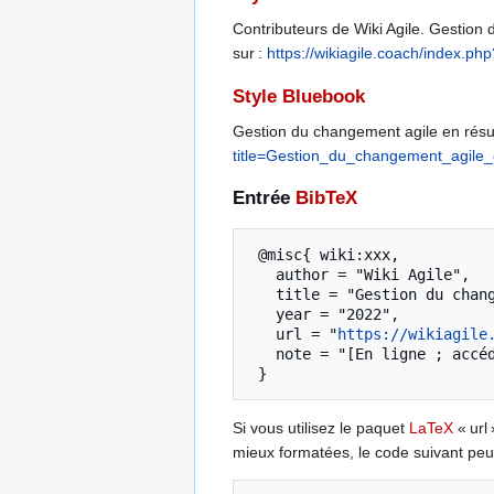
Contributeurs de Wiki Agile. Gestion 
sur :
https://wikiagile.coach/inde
Style Bluebook
Gestion du changement agile en ré
title=Gestion_du_changement_ag
Entrée
BibTeX
 @misc{ wiki:xxx,

   author = "Wiki Agile",

   title = "Gestion du changement agile en résumé --- Wiki Agile{,} ",

   year = "2022",

   url = "
https://wikiagile
   note = "[En ligne ; accédé le 7-août-2026]"

Si vous utilisez le paquet
LaTeX
« url 
mieux formatées, le code suivant peut