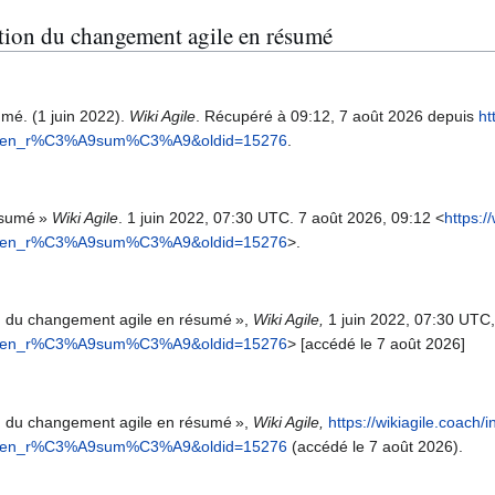
stion du changement agile en résumé
mé. (1 juin 2022).
Wiki Agile
. Récupéré à 09:12, 7 août 2026 depuis
ht
ile_en_r%C3%A9sum%C3%A9&oldid=15276
.
ésumé »
Wiki Agile
. 1 juin 2022, 07:30 UTC. 7 août 2026, 09:12 <
https:/
ile_en_r%C3%A9sum%C3%A9&oldid=15276
>.
on du changement agile en résumé »,
Wiki Agile,
1 juin 2022, 07:30 UTC,
ile_en_r%C3%A9sum%C3%A9&oldid=15276
> [accédé le 7 août 2026]
on du changement agile en résumé »,
Wiki Agile,
https://wikiagile.coach/
ile_en_r%C3%A9sum%C3%A9&oldid=15276
(accédé le 7 août 2026).