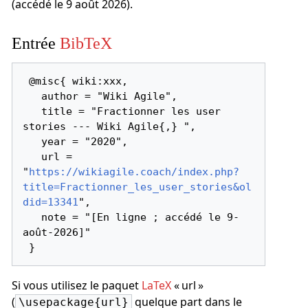
(accédé le 9 août 2026).
Entrée
BibTeX
 @misc{ wiki:xxx,

   author = "Wiki Agile",

   title = "Fractionner les user 
stories --- Wiki Agile{,} ",

   year = "2020",

   url = 
"
https://wikiagile.coach/index.php?
title=Fractionner_les_user_stories&ol
did=13341
",

   note = "[En ligne ; accédé le 9-
août-2026]"

Si vous utilisez le paquet
LaTeX
« url »
(
quelque part dans le
\usepackage{url}