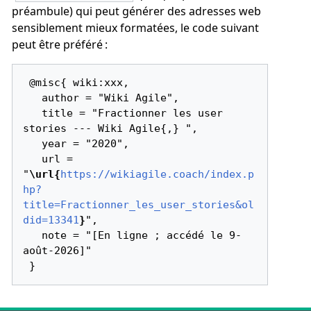
préambule) qui peut générer des adresses web
sensiblement mieux formatées, le code suivant
peut être préféré :
 @misc{ wiki:xxx,

   author = "Wiki Agile",

   title = "Fractionner les user 
stories --- Wiki Agile{,} ",

   year = "2020",

   url = 
"
\url{
https://wikiagile.coach/index.p
hp?
title=Fractionner_les_user_stories&ol
did=13341
}
",

   note = "[En ligne ; accédé le 9-
août-2026]"
