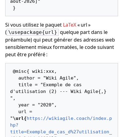
août-2026]"

Si vous utilisez le paquet
LaTeX
« url »
(
quelque part dans le
\usepackage{url}
préambule) qui peut générer des adresses web
sensiblement mieux formatées, le code suivant
peut être préféré :
 @misc{ wiki:xxx,

   author = "Wiki Agile",

   title = "Exemple de cas 
d'utilisation (2) --- Wiki Agile{,} 
",

   year = "2020",

   url = 
"
\url{
https://wikiagile.coach/index.p
hp?
title=Exemple_de_cas_d%27utilisation_