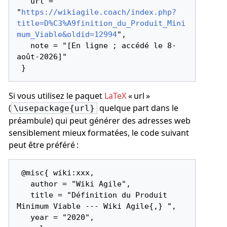
   url = 
"
https://wikiagile.coach/index.php?
title=D%C3%A9finition_du_Produit_Mini
mum_Viable&oldid=12994
",

   note = "[En ligne ; accédé le 8-
août-2026]"

Si vous utilisez le paquet
LaTeX
« url »
(
quelque part dans le
\usepackage{url}
préambule) qui peut générer des adresses web
sensiblement mieux formatées, le code suivant
peut être préféré :
 @misc{ wiki:xxx,

   author = "Wiki Agile",

   title = "Définition du Produit 
Minimum Viable --- Wiki Agile{,} ",

   year = "2020",
