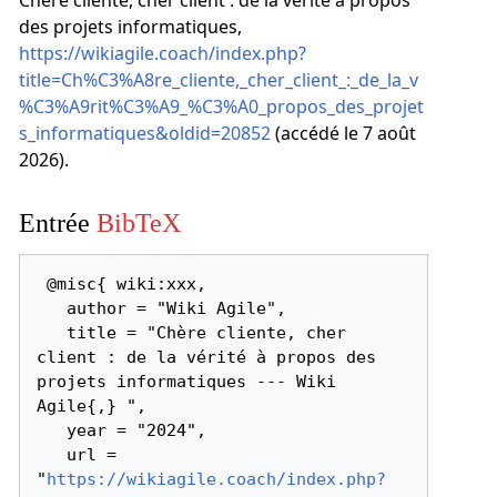
Chère cliente, cher client : de la vérité à propos
des projets informatiques,
https://wikiagile.coach/index.php?
title=Ch%C3%A8re_cliente,_cher_client_:_de_la_v
%C3%A9rit%C3%A9_%C3%A0_propos_des_projet
s_informatiques&oldid=20852
(accédé le 7 août
2026).
Entrée
BibTeX
 @misc{ wiki:xxx,

   author = "Wiki Agile",

   title = "Chère cliente, cher 
client : de la vérité à propos des 
projets informatiques --- Wiki 
Agile{,} ",

   year = "2024",

   url = 
"
https://wikiagile.coach/index.php?