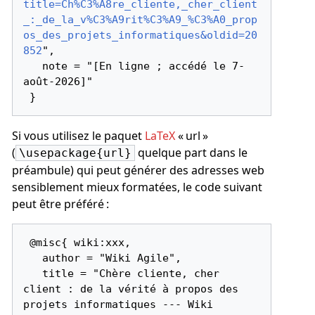
title=Ch%C3%A8re_cliente,_cher_client
_:_de_la_v%C3%A9rit%C3%A9_%C3%A0_prop
os_des_projets_informatiques&oldid=20
852
",

   note = "[En ligne ; accédé le 7-
août-2026]"

Si vous utilisez le paquet
LaTeX
« url »
(
quelque part dans le
\usepackage{url}
préambule) qui peut générer des adresses web
sensiblement mieux formatées, le code suivant
peut être préféré :
 @misc{ wiki:xxx,

   author = "Wiki Agile",

   title = "Chère cliente, cher 
client : de la vérité à propos des 
projets informatiques --- Wiki 