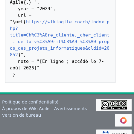
Agile{,} ",

   year = "2024",

   url = 
"
\url{
https://wikiagile.coach/index.p
hp?
title=Ch%C3%A8re_cliente,_cher_client
_:_de_la_v%C3%A9rit%C3%A9_%C3%A0_prop
os_des_projets_informatiques&oldid=20
852
}
",

   note = "[En ligne ; accédé le 7-
août-2026]"

Politique de confidentialité
À propos de Wiki Agile
Avertissements
Version de bureau