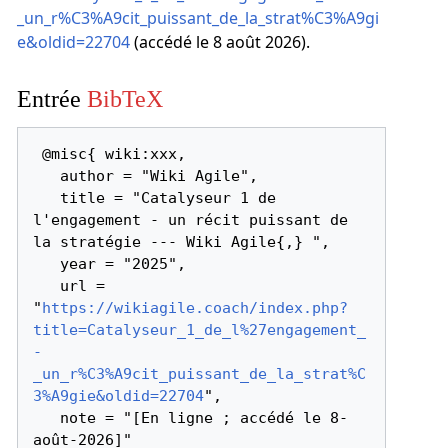
_un_r%C3%A9cit_puissant_de_la_strat%C3%A9gi
e&oldid=22704
(accédé le 8 août 2026).
Entrée
BibTeX
 @misc{ wiki:xxx,

   author = "Wiki Agile",

   title = "Catalyseur 1 de 
l'engagement - un récit puissant de 
la stratégie --- Wiki Agile{,} ",

   year = "2025",

   url = 
"
https://wikiagile.coach/index.php?
title=Catalyseur_1_de_l%27engagement_
-
_un_r%C3%A9cit_puissant_de_la_strat%C
3%A9gie&oldid=22704
",

   note = "[En ligne ; accédé le 8-
août-2026]"
