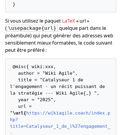
Si vous utilisez le paquet
LaTeX
« url »
(
quelque part dans le
\usepackage{url}
préambule) qui peut générer des adresses web
sensiblement mieux formatées, le code suivant
peut être préféré :
 @misc{ wiki:xxx,

   author = "Wiki Agile",

   title = "Catalyseur 1 de 
l'engagement - un récit puissant de 
la stratégie --- Wiki Agile{,} ",

   year = "2025",

   url = 
"
\url{
https://wikiagile.coach/index.p
hp?
title=Catalyseur_1_de_l%27engagement_
-