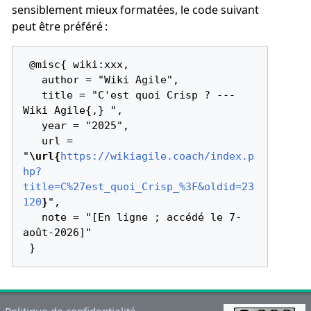
sensiblement mieux formatées, le code suivant
peut être préféré :
 @misc{ wiki:xxx,

   author = "Wiki Agile",

   title = "C'est quoi Crisp ? --- 
Wiki Agile{,} ",

   year = "2025",

   url = 
"
\url{
https://wikiagile.coach/index.p
hp?
title=C%27est_quoi_Crisp_%3F&oldid=23
120
}
",

   note = "[En ligne ; accédé le 7-
août-2026]"

Politique de confidentialité