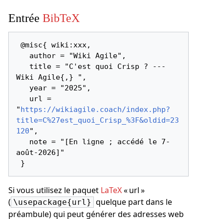
Entrée
BibTeX
 @misc{ wiki:xxx,

   author = "Wiki Agile",

   title = "C'est quoi Crisp ? --- 
Wiki Agile{,} ",

   year = "2025",

   url = 
"
https://wikiagile.coach/index.php?
title=C%27est_quoi_Crisp_%3F&oldid=23
120
",

   note = "[En ligne ; accédé le 7-
août-2026]"

Si vous utilisez le paquet
LaTeX
« url »
(
quelque part dans le
\usepackage{url}
préambule) qui peut générer des adresses web