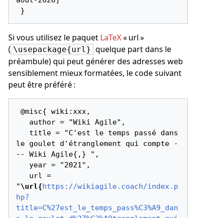
Si vous utilisez le paquet
LaTeX
« url »
(
quelque part dans le
\usepackage{url}
préambule) qui peut générer des adresses web
sensiblement mieux formatées, le code suivant
peut être préféré :
 @misc{ wiki:xxx,

   author = "Wiki Agile",

   title = "C'est le temps passé dans 
le goulet d'étranglement qui compte -
-- Wiki Agile{,} ",

   year = "2021",

   url = 
"
\url{
https://wikiagile.coach/index.p
hp?
title=C%27est_le_temps_pass%C3%A9_dan