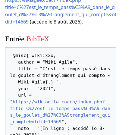
https://wikiagile.coach/index.php?
title=C%27est_le_temps_pass%C3%A9_dans_le_g
oulet_d%27%C3%A9tranglement_qui_compte&ol
did=14669
(accédé le 8 août 2026).
Entrée
BibTeX
 @misc{ wiki:xxx,

   author = "Wiki Agile",

   title = "C'est le temps passé dans 
le goulet d'étranglement qui compte -
-- Wiki Agile{,} ",

   year = "2021",

   url = 
"
https://wikiagile.coach/index.php?
title=C%27est_le_temps_pass%C3%A9_dan
s_le_goulet_d%27%C3%A9tranglement_qui
_compte&oldid=14669
",

   note = "[En ligne ; accédé le 8-
août-2026]"
