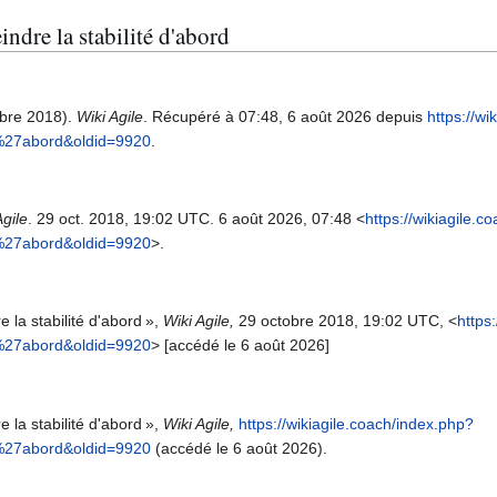
indre la stabilité d'abord
tobre 2018).
Wiki Agile
. Récupéré à 07:48, 6 août 2026 depuis
https://wi
d%27abord&oldid=9920
.
Agile
. 29 oct. 2018, 19:02 UTC. 6 août 2026, 07:48 <
https://wikiagile.c
d%27abord&oldid=9920
>.
e la stabilité d'abord »,
Wiki Agile,
29 octobre 2018, 19:02 UTC, <
https
d%27abord&oldid=9920
> [accédé le 6 août 2026]
e la stabilité d'abord »,
Wiki Agile,
https://wikiagile.coach/index.php?
d%27abord&oldid=9920
(accédé le 6 août 2026).