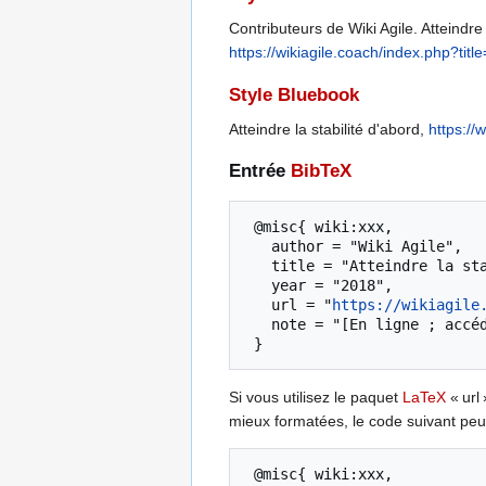
Contributeurs de Wiki Agile. Atteindre 
https://wikiagile.coach/index.php?t
Style Bluebook
Atteindre la stabilité d'abord,
https:/
Entrée
BibTeX
 @misc{ wiki:xxx,

   author = "Wiki Agile",

   title = "Atteindre la stabilité d'abord --- Wiki Agile{,} ",

   year = "2018",

   url = "
https://wikiagile
   note = "[En ligne ; accédé le 6-août-2026]"

Si vous utilisez le paquet
LaTeX
« url 
mieux formatées, le code suivant peut
 @misc{ wiki:xxx,
