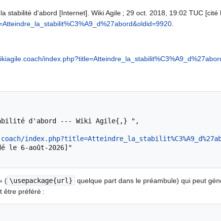
la stabilité d'abord [Internet]. Wiki Agile ; 29 oct. 2018, 19:02 TUC [cité
itle=Atteindre_la_stabilit%C3%A9_d%27abord&oldid=9920
.
/wikiagile.coach/index.php?title=Atteindre_la_stabilit%C3%A9_d%27abo
.coach/index.php?title=Atteindre_la_stabilit%C3%A9_d%27a
» (
\usepackage{url}
quelque part dans le préambule) qui peut gé
 être préféré :