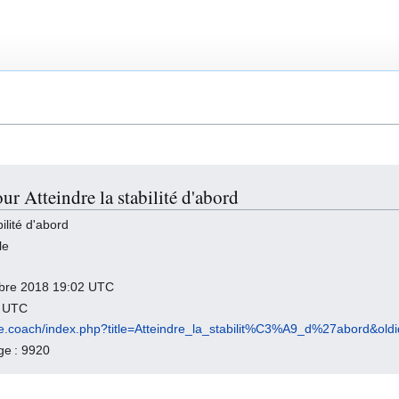
ur Atteindre la stabilité d'abord
ilité d'abord
le
tobre 2018 19:02 UTC
8 UTC
gile.coach/index.php?title=Atteindre_la_stabilit%C3%A9_d%27abord&old
age : 9920