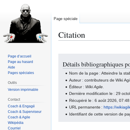
Page spéciale
Citation
Page d’accueil
Aller
Aller
Page au hasard
Détails bibliographiques po
à
à
Aide
la
la
Pages spéciales
Nom de la page : Atteindre la stab
navigation
recherche
Auteur : contributeurs de Wiki Agi
Outils
Éditeur :
Wiki Agile
.
Version imprimable
Dernière modification le : 29 oc
Contact
Récupéré le : 6 août 2026, 07:4
Coach & Engagé
URL permanente :
https://wikia
Coach & Superviseur
Identifiant de cette version de p
Coach & Agile
Wikipédia
Courriel