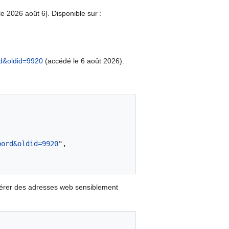
 le 2026 août 6]. Disponible sur :
rd&oldid=9920
(accédé le 6 août 2026).
bord&oldid=9920
",

nérer des adresses web sensiblement