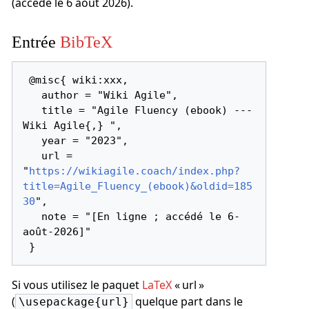
(accédé le 6 août 2026).
Entrée
BibTeX
 @misc{ wiki:xxx,

   author = "Wiki Agile",

   title = "Agile Fluency (ebook) --- 
Wiki Agile{,} ",

   year = "2023",

   url = 
"
https://wikiagile.coach/index.php?
title=Agile_Fluency_(ebook)&oldid=185
30
",

   note = "[En ligne ; accédé le 6-
août-2026]"

Si vous utilisez le paquet
LaTeX
« url »
(
quelque part dans le
\usepackage{url}