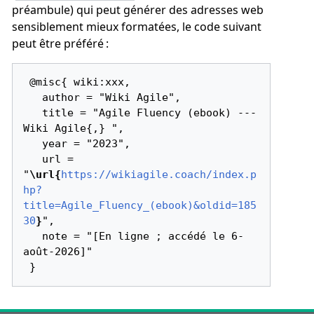
préambule) qui peut générer des adresses web
sensiblement mieux formatées, le code suivant
peut être préféré :
 @misc{ wiki:xxx,

   author = "Wiki Agile",

   title = "Agile Fluency (ebook) --- 
Wiki Agile{,} ",

   year = "2023",

   url = 
"
\url{
https://wikiagile.coach/index.p
hp?
title=Agile_Fluency_(ebook)&oldid=185
30
}
",

   note = "[En ligne ; accédé le 6-
août-2026]"
