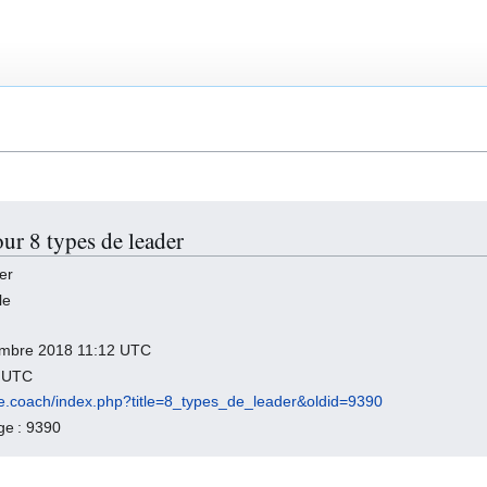
ur 8 types de leader
er
le
ptembre 2018 11:12 UTC
3 UTC
gile.coach/index.php?title=8_types_de_leader&oldid=9390
age : 9390