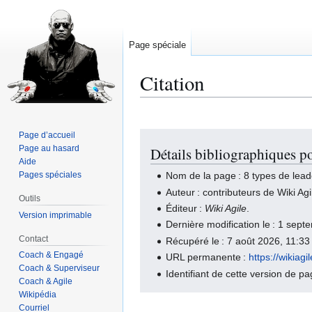
Page spéciale
Citation
Page d’accueil
Aller
Aller
Page au hasard
Détails bibliographiques po
à
à
Aide
la
la
Pages spéciales
Nom de la page : 8 types de lead
navigation
recherche
Auteur : contributeurs de Wiki Agi
Outils
Éditeur :
Wiki Agile
.
Version imprimable
Dernière modification le : 1 se
Contact
Récupéré le : 7 août 2026, 11:3
Coach & Engagé
URL permanente :
https://wikia
Coach & Superviseur
Identifiant de cette version de p
Coach & Agile
Wikipédia
Courriel