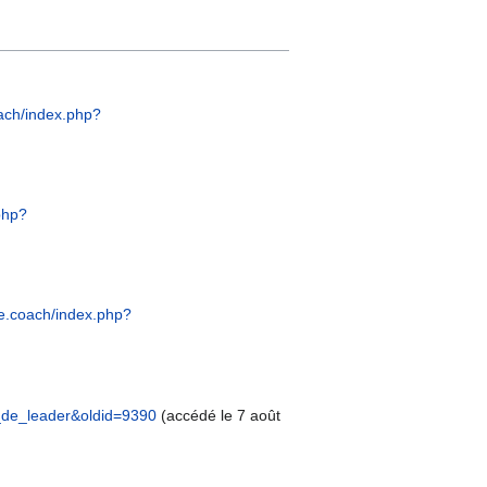
oach/index.php?
.php?
ile.coach/index.php?
es_de_leader&oldid=9390
(accédé le 7 août