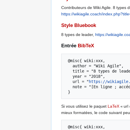
Contributeurs de Wiki Agile. 8 types de
https://wikiagile.coach/index.php?ti
Style Bluebook
8 types de leader,
https://wikiagile.
Entrée
BibTeX
 @misc{ wiki:xxx,

   author = "Wiki Agile",

   title = "8 types de leader --- Wiki Agile{,} ",

   year = "2018",

   url = "
https://wikiagile
   note = "[En ligne ; accédé le 7-août-2026]"

Si vous utilisez le paquet
LaTeX
« url 
mieux formatées, le code suivant peut
 @misc{ wiki:xxx,
