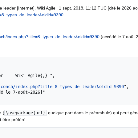
 leader [Internet]. Wiki Agile ; 1 sept. 2018, 11:12 TUC [cité le 2026 aoû
tle=8_types_de_leader&oldid=9390
.
coach/index.php?title=8_types_de_leader&oldid=9390
(accédé le 7 août 
.coach/index.php?title=8_types_de_leader&oldid=9390
",

» (
\usepackage{url}
quelque part dans le préambule) qui peut gé
 être préféré :