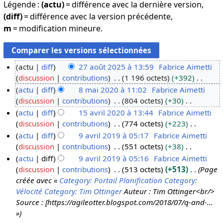
Légende :
(actu)
= différence avec la dernière version,
(diff)
= différence avec la version précédente,
m
= modification mineure.
actu
diff
27 août 2025 à 13:59
Fabrice Aimetti
discussion
contributions
1 196 octets
+392
2
A
actu
diff
8 mai 2020 à 11:02
Fabrice Aimetti
7
u
discussion
contributions
804 octets
+30
a
8
c
A
actu
diff
15 avril 2020 à 13:44
Fabrice Aimetti
o
m
u
u
discussion
contributions
774 octets
+223
û
a
1
n
c
A
actu
diff
9 avril 2019 à 05:17
Fabrice Aimetti
t
i
5
r
u
u
discussion
contributions
551 octets
+38
2
2
a
9
é
n
c
A
actu
diff
9 avril 2019 à 05:16
Fabrice Aimetti
0
0
v
a
s
r
u
u
discussion
contributions
513 octets
+513
Page
2
2
r
v
u
é
n
c
créée avec «
Category: Portail Planification
Category:
5
0
i
r
m
s
r
u
Vélocité
Category: Tim Ottinger
Auteur : Tim Ottinger<br/>
l
i
é
u
é
n
Source : [https://agileotter.blogspot.com/2018/07/q-and-...
2
l
d
m
s
r
»
0
2
e
é
u
é