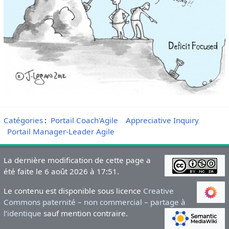
Catégories
:
Portail Coach'Agile
Appreciative Inquiry
Portail Manager-Leader Agile
La dernière modification de cette page a
été faite le 6 août 2026 à 17:51.
Le contenu est disponible sous licence
Creative
Commons paternité – non commercial – partage à
l’identique
sauf mention contraire.