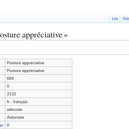
Lire
Voi
osture appréciative »
Posture appréciative
Posture appréciative
684
0
2132
fr - français
wikicode
Autorisée
ge
0