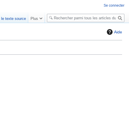
Se connecter
R
r le texte source
Plus
e
c
Aide
h
e
r
c
h
e
r