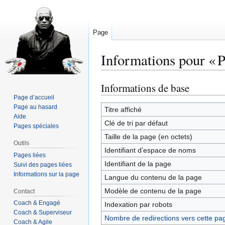
Page
Informations pour « P
Informations de base
Aller
Aller
à
à
Page d’accueil
Page au hasard
la
la
Titre affiché
Aide
navigation
recherche
Clé de tri par défaut
Pages spéciales
Taille de la page (en octets)
Outils
Identifiant dʼespace de noms
Pages liées
Identifiant de la page
Suivi des pages liées
Informations sur la page
Langue du contenu de la page
Modèle de contenu de la page
Contact
Coach & Engagé
Indexation par robots
Coach & Superviseur
Nombre de redirections vers cette pa
Coach & Agile