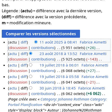
bas.
Légende :
(actu)
= différence avec la dernière version,
(diff)
= différence avec la version précédente,
m
= modification mineure.
actu
diff
11 août 2025 à 08:41
Fabrice Aimetti
discussion
contributions
5 951 octets
+26
1
A
actu
diff
23 août 2018 à 13:52
Fabrice Aimetti
1
u
discussion
contributions
5 925 octets
−143
a
2
c
A
actu
diff
19 juillet 2018 à 06:01
Fabrice Aimetti
o
3
u
u
discussion
contributions
6 068 octets
+27
û
a
1
n
c
A
actu
diff
19 juillet 2018 à 05:58
Fabrice Aimetti
t
o
9
r
u
u
discussion
contributions
6 041 octets
−21
2
û
j
é
n
c
A
actu
diff
30 juin 2018 à 18:45
Fabrice Aimetti
0
t
u
s
r
u
u
discussion
contributions
6 062 octets
+6 062
2
2
i
3
u
é
n
c
Page créée avec «
Category: Johanna Rothman
Category:
5
0
l
0
m
s
r
u
Portail Planification
<div id="content_view" class="wiki"
1
l
j
é
u
é
n
style="display: block"> Auteur : [/Johanna%20Rothman
8
e
u