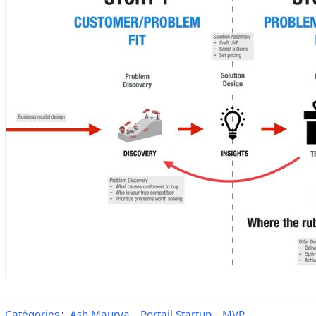
Catégories
:
Ash Maurya
Portail Startup
MVP