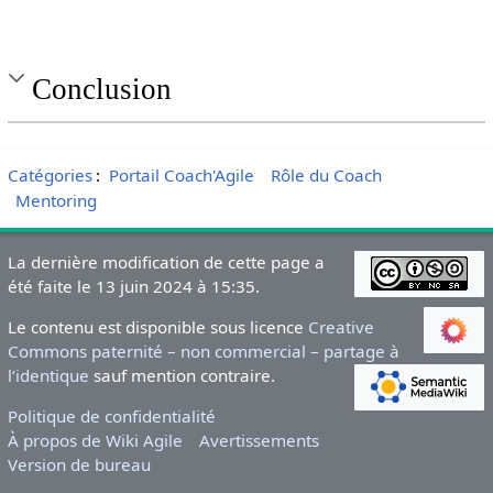
Conclusion
Catégories
:
Portail Coach'Agile
Rôle du Coach
Mentoring
La dernière modification de cette page a
été faite le 13 juin 2024 à 15:35.
Le contenu est disponible sous licence
Creative
Commons paternité – non commercial – partage à
l’identique
sauf mention contraire.
Politique de confidentialité
À propos de Wiki Agile
Avertissements
Version de bureau