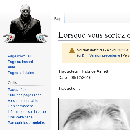
Page
Lorsque vous sortez 
Version datée du 24 avril 2022 à
(
diff
)
← Version précédente
| Vers
Page d’accueil
Page au hasard
Aide
Aller
Aller
Traducteur : Fabrice Aimetti
Pages spéciales
à
à
Date : 06/12/2016
Outils
la
la
Traduction :
Pages liées
navigation
recherche
Suivi des pages liées
Version imprimable
Lien permanent
Informations sur la page
Citer cette page
Parcourir les propriétés