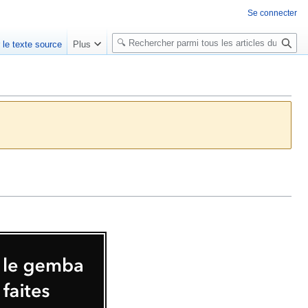
Se connecter
R
r le texte source
Plus
e
c
h
e
r
c
h
e
r