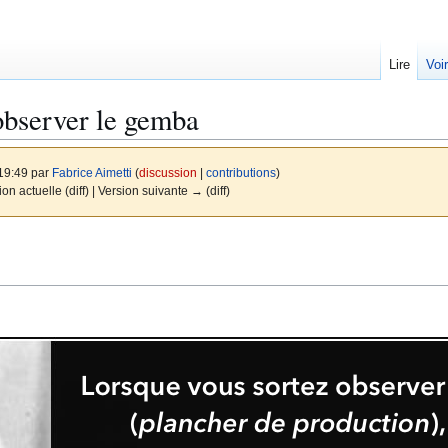
Lire
Voi
observer le gemba
 19:49 par
Fabrice Aimetti
(
discussion
|
contributions
)
ion actuelle (diff) | Version suivante → (diff)