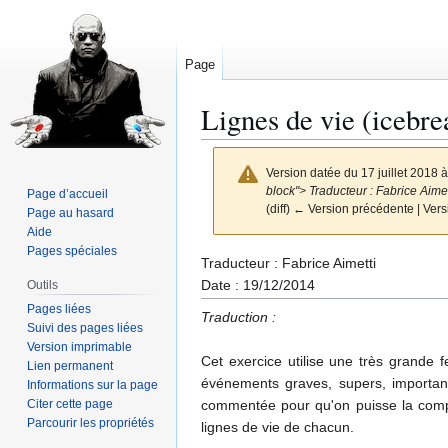
Page
Lignes de vie (icebre
Version datée du 17 juillet 2018 
block"> Traducteur : Fabrice Aimett
Page d’accueil
(diff) ← Version précédente | Versi
Page au hasard
Aide
Pages spéciales
Aller
Aller
Traducteur : Fabrice Aimetti
à
à
Date : 19/12/2014
Outils
la
la
Pages liées
Traduction :
navigation
recherche
Suivi des pages liées
Version imprimable
Cet exercice utilise une très grande 
Lien permanent
événements graves, supers, important
Informations sur la page
Citer cette page
commentée pour qu'on puisse la comp
Parcourir les propriétés
lignes de vie de chacun.