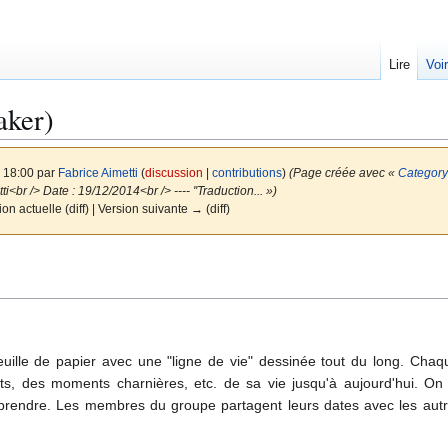
Lire
Voi
aker)
à 18:00 par
Fabrice Aimetti
(
discussion
|
contributions
)
(Page créée avec «
Category:
i<br /> Date : 19/12/2014<br /> ---- ''Traduction... »)
on actuelle (diff) | Version suivante → (diff)
feuille de papier avec une "ligne de vie" dessinée tout du long. Cha
s, des moments charnières, etc. de sa vie jusqu'à aujourd'hui. On 
rendre. Les membres du groupe partagent leurs dates avec les autr