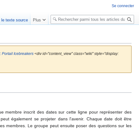
Se connecter
R
r le texte source
Plus
e
c
h
e
r
 Portail Icebreakers
<div id="content_view" class="wiki" style="display:
c
h
e
r
que membre inscrit des dates sur cette ligne pour représenter des
peut également se projeter dans l'avenir. Chaque date doit être
es membres. Le groupe peut ensuite poser des questions sur les