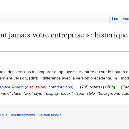
Lire
Voi
nt jamais votre entreprise » : historique
 radio des versions à comparer et appuyez sur entrée ou sur le bouton e
ernière version,
(diff)
= différence avec la version précédente,
m
= modi
abrice Aimetti
discussion
contributions
705 octets
+705
Pag
view" class="wiki" style="display: block"><span style="background-color:
Agile
Avertissements
Version mobile