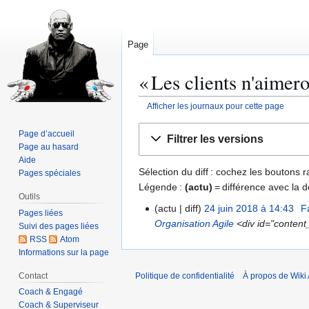
Page
« Les clients n'aimero
Afficher les journaux pour cette page
Aller
Aller
Page d’accueil
Filtrer les versions
à
à
Page au hasard
la
la
Aide
Sélection du diff : cochez les boutons
Pages spéciales
navigation
recherche
Légende :
(actu)
= différence avec la d
Outils
actu
diff
24 juin 2018 à 14:43
F
2
Pages liées
Organisation Agile
<div id="content_
4
Suivi des pages liées
RSS
Atom
j
Informations sur la page
u
i
Contact
Politique de confidentialité
À propos de Wiki 
n
Coach & Engagé
2
Coach & Superviseur