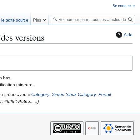
Se connecter
R
r le texte source
Plus
e
c
 des versions
Aide
h
e
r
c
h
e
n bas.
r
fication mineure.
e créée avec «
Category: Simon Sinek
Category: Portail
 #ffffff">Auteu... »