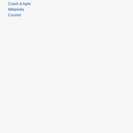
0
Coach & Agile
1
Wikipédia
Courriel
8