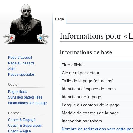
Page
Informations pour « 
Informations de base
Aller
Aller
à
à
Page d’accueil
Page au hasard
la
la
Titre affiché
Aide
navigation
recherche
Clé de tri par défaut
Pages spéciales
Taille de la page (en octets)
Outils
Identifiant dʼespace de noms
Pages liées
Identifiant de la page
Suivi des pages liées
Informations sur la page
Langue du contenu de la page
Modèle de contenu de la page
Contact
Coach & Engagé
Indexation par robots
Coach & Superviseur
Nombre de redirections vers cette pa
Coach & Agile