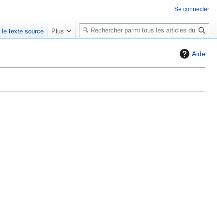
Se connecter
R
r le texte source
Plus
e
c
Aide
h
e
r
c
h
e
r