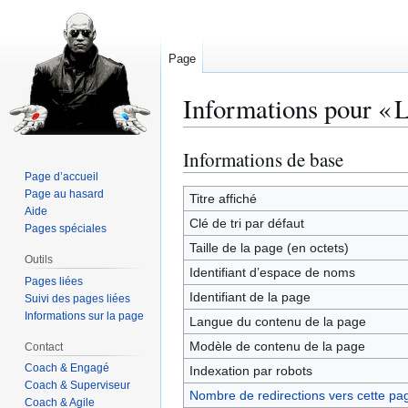
Page
Informations pour « 
Informations de base
Aller
Aller
à
à
Page d’accueil
Page au hasard
la
la
Titre affiché
Aide
navigation
recherche
Clé de tri par défaut
Pages spéciales
Taille de la page (en octets)
Outils
Identifiant dʼespace de noms
Pages liées
Identifiant de la page
Suivi des pages liées
Informations sur la page
Langue du contenu de la page
Modèle de contenu de la page
Contact
Coach & Engagé
Indexation par robots
Coach & Superviseur
Nombre de redirections vers cette pa
Coach & Agile