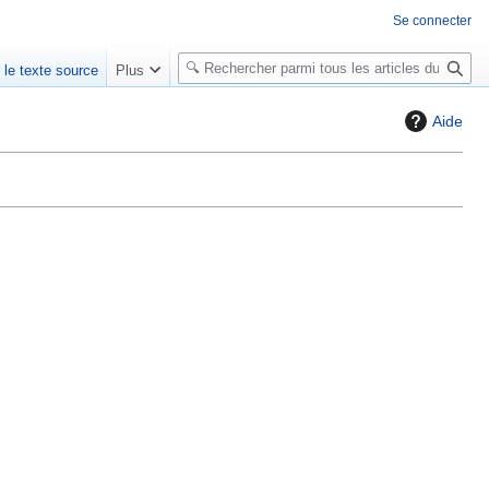
Se connecter
R
r le texte source
Plus
e
c
Aide
h
e
r
c
h
e
r