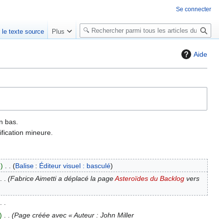
Se connecter
R
r le texte source
Plus
e
c
Aide
h
e
r
c
h
e
n bas.
r
fication mineure.
6
Balise
:
Éditeur visuel : basculé
Fabrice Aimetti a déplacé la page
Asteroïdes du Backlog
vers
Page créée avec « Auteur : John Miller