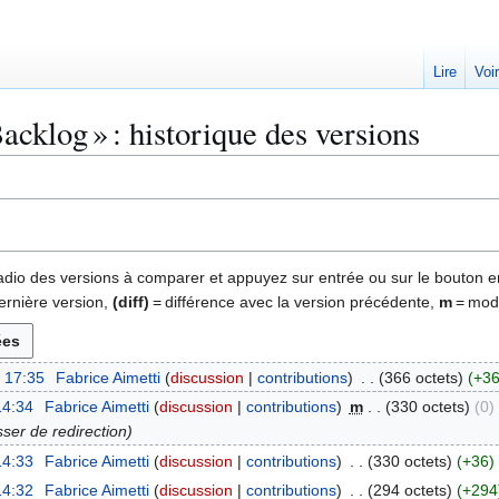
Lire
Voi
acklog » : historique des versions
 radio des versions à comparer et appuyez sur entrée ou sur le bouton e
ernière version,
(diff)
= différence avec la version précédente,
m
= modi
à 17:35
Fabrice Aimetti
discussion
contributions
366 octets
+3
14:34
Fabrice Aimetti
discussion
contributions
m
330 octets
0
sser de redirection
14:33
Fabrice Aimetti
discussion
contributions
330 octets
+36
14:32
Fabrice Aimetti
discussion
contributions
294 octets
+294