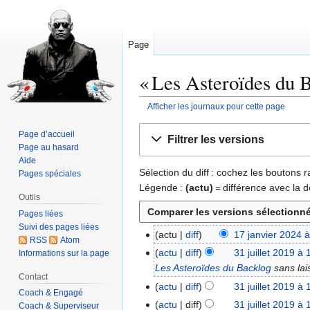
Page
« Les Asteroïdes du B
Afficher les journaux pour cette page
Aller
Aller
Page d’accueil
Filtrer les versions
à
à
Page au hasard
la
la
Aide
Sélection du diff : cochez les boutons
Pages spéciales
navigation
recherche
Légende :
(actu)
= différence avec la d
Outils
Pages liées
Suivi des pages liées
actu
diff
17 janvier 2024 
1
RSS
Atom
A
7
actu
diff
31 juillet 2019 à 
Informations sur la page
3
u
j
Les Asteroïdes du Backlog
sans lai
1
Contact
c
a
j
actu
diff
31 juillet 2019 à 
Coach & Engagé
u
n
u
A
actu
diff
31 juillet 2019 à 
Coach & Superviseur
n