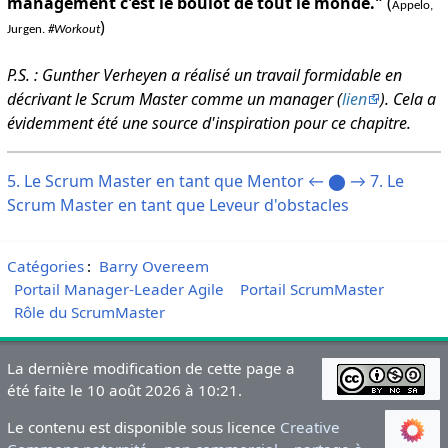
management c'est le boulot de tout le monde."
(
Appelo,
)
Jurgen.
#Workout
P.S. : Gunther Verheyen a réalisé un travail formidable en
décrivant le Scrum Master comme un manager (
lien
). Cela a
évidemment été une source d'inspiration pour ce chapitre.
5. Le Scrum Master en tant que Mentor ←
⬤
→ 7. Le
Scrum Master en tant que Leveur d'obstacles
Catégories
:
Barry Overeem
Portail Manager-Leader Agile
Portail ScrumMaster
Rôle du ScrumMaster
La dernière modification de cette page a
été faite le 10 août 2026 à 10:21.
Le contenu est disponible sous licence
Creative