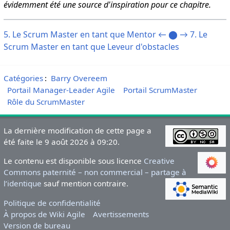
évidemment été une source d'inspiration pour ce chapitre.
5. Le Scrum Master en tant que Mentor ←
⬤
→ 7. Le
Scrum Master en tant que Leveur d'obstacles
Catégories
:
Barry Overeem
Portail Manager-Leader Agile
Portail ScrumMaster
Rôle du ScrumMaster
La dernière modification de cette page a
été faite le 9 août 2026 à 09:20.
Le contenu est disponible sous licence
Creative
Commons paternité – non commercial – partage à
l’identique
sauf mention contraire.
Politique de confidentialité
À propos de Wiki Agile
Avertissements
Version de bureau