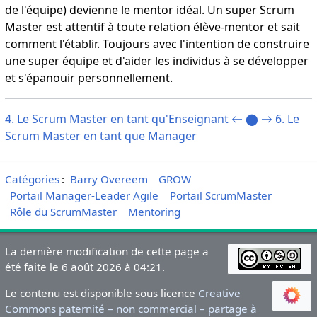
de l'équipe) devienne le mentor idéal. Un super Scrum
Master est attentif à toute relation élève-mentor et sait
comment l'établir. Toujours avec l'intention de construire
une super équipe et d'aider les individus à se développer
et s'épanouir personnellement.
4. Le Scrum Master en tant qu'Enseignant ←
⬤
→ 6. Le
Scrum Master en tant que Manager
Catégories
:
Barry Overeem
GROW
Portail Manager-Leader Agile
Portail ScrumMaster
Rôle du ScrumMaster
Mentoring
La dernière modification de cette page a
été faite le 6 août 2026 à 04:21.
Le contenu est disponible sous licence
Creative
Commons paternité – non commercial – partage à