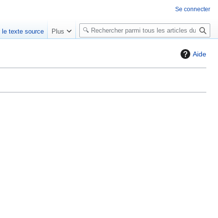
Se connecter
R
r le texte source
Plus
e
c
Aide
h
e
r
c
h
e
r