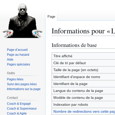
Page
Informations pour « L
Informations de base
Aller
Aller
à
à
Page d’accueil
Page au hasard
la
la
Titre affiché
Aide
navigation
recherche
Clé de tri par défaut
Pages spéciales
Taille de la page (en octets)
Outils
Identifiant dʼespace de noms
Pages liées
Identifiant de la page
Suivi des pages liées
Informations sur la page
Langue du contenu de la page
Modèle de contenu de la page
Contact
Coach & Engagé
Indexation par robots
Coach & Superviseur
Nombre de redirections vers cette pa
Coach & Agile