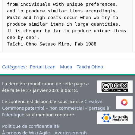
from individuals with unique preferences, 
and to produce similar items accordingly. 
Waste and high costs occur when we try to 
produce similar items in large quantities. 
It is cheaper by far to produce unique items 
one by one".

Catégories
:
Portail Lean
Muda
Taiichi Ohno
La dernière modification de cette page a
été faite le 27 janvier 2026 à 06:18.
Le contenu est disponible sous licence
Creative
Commons paternité – non commercial – partage à
l’identique
sauf mention contraire.
Politique de confidentialité
À propos de Wiki Agile
Avertissements