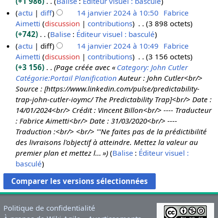
+1 986
Balise
:
Éditeur visuel : basculé
e
m
é
u
A
actu
diff
14 janvier 2024 à 10:50
Fabrice
s
é
s
n
u
Aimetti
discussion
contributions
3 898 octets
m
d
u
r
c
+742
Balise
:
Éditeur visuel : basculé
o
e
m
é
u
A
actu
diff
14 janvier 2024 à 10:49
Fabrice
d
s
é
s
n
u
Aimetti
discussion
contributions
3 156 octets
i
m
d
u
r
c
+3 156
Page créée avec «
Category: John Cutler
f
o
e
m
é
u
Catégorie:Portail Planification
Auteur : John Cutler<br/>
i
d
s
é
s
n
Source : [https://www.linkedin.com/pulse/predictability-
c
i
m
d
u
r
trap-john-cutler-ioymc/ The Predictability Trap]<br/> Date :
a
f
o
e
m
é
14/01/2024<br/> Crédit : Vincent Billon<br/> ---- Traducteur
t
i
d
s
é
s
: Fabrice Aimetti<br/> Date : 31/03/2020<br/> ----
i
c
i
m
d
u
Traduction :<br/> <br/> '''Ne faites pas de la prédictibilité
o
a
f
o
e
m
des livraisons l'objectif à atteindre. Mettez la valeur au
n
t
i
d
s
é
premier plan et mettez l... »
Balise
:
Éditeur visuel :
s
i
c
i
m
d
basculé
o
a
f
o
e
n
t
i
d
s
s
i
c
i
m
o
a
f
o
Politique de confidentialité
n
t
i
d