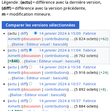
Légende :
(actu)
= différence avec la dernière version,
(diff)
= différence avec la version précédente,
m
= modification mineure.
actu
diff
14 janvier 2024 à 15:09
Fabrice
Aimetti
discussion
contributions
6 824 octets
+62
1
Balise
:
Éditeur visuel : basculé
4
A
actu
diff
14 janvier 2024 à 11:04
Fabrice
j
u
Aimetti
discussion
contributions
6 762 octets
a
c
+846
Balise
:
Éditeur visuel : basculé
n
u
A
actu
diff
14 janvier 2024 à 10:58
Fabrice
v
n
u
Aimetti
discussion
contributions
5 916 octets
+24
i
r
c
Balise
:
Éditeur visuel : basculé
e
é
u
A
actu
diff
14 janvier 2024 à 10:57
Fabrice
r
s
n
u
Aimetti
discussion
contributions
5 892 octets
+8
2
u
r
c
Balise
:
Éditeur visuel : basculé
0
m
é
u
A
actu
diff
14 janvier 2024 à 10:57
Fabrice
2
é
s
n
u
Aimetti
discussion
contributions
5 884 octets
4
d
u
r
c