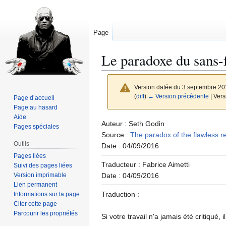
Page
Le paradoxe du sans-
Version datée du 3 septembre 20
(
diff
)
← Version précédente
| Vers
Page d’accueil
Page au hasard
Aide
Aller
Aller
Auteur : Seth Godin
Pages spéciales
à
à
Source :
The paradox of the flawless r
Outils
la
la
Date : 04/09/2016
Pages liées
navigation
recherche
Traducteur : Fabrice Aimetti
Suivi des pages liées
Version imprimable
Date : 04/09/2016
Lien permanent
Traduction :
Informations sur la page
Citer cette page
Parcourir les propriétés
Si votre travail n'a jamais été critiqué,