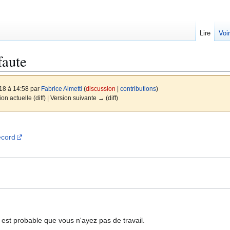
Lire
Voi
faute
18 à 14:58 par
Fabrice Aimetti
(
discussion
|
contributions
)
ion actuelle (diff) | Version suivante → (diff)
ecord
 il est probable que vous n'ayez pas de travail.