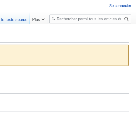
Se connecter
R
r le texte source
Plus
e
c
h
e
r
c
h
e
r