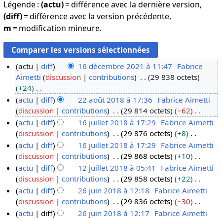
Légende :
(actu)
= différence avec la dernière version,
(diff)
= différence avec la version précédente,
m
= modification mineure.
actu
diff
16 décembre 2021 à 11:47
Fabrice
Aimetti
discussion
contributions
29 838 octets
1
+24
6
A
actu
diff
22 août 2018 à 17:36
Fabrice Aimetti
d
u
discussion
contributions
29 814 octets
−62
2
é
c
A
actu
diff
16 juillet 2018 à 17:29
Fabrice Aimetti
2
c
u
u
discussion
contributions
29 876 octets
+8
a
1
e
n
c
A
actu
diff
16 juillet 2018 à 17:29
Fabrice Aimetti
o
6
m
r
u
u
discussion
contributions
29 868 octets
+10
û
j
b
é
n
c
A
actu
diff
12 juillet 2018 à 05:41
Fabrice Aimetti
t
u
r
s
r
u
u
discussion
contributions
29 858 octets
+22
2
i
1
e
u
é
n
c
A
actu
diff
26 juin 2018 à 12:18
Fabrice Aimetti
0
l
2
2
m
s
r
u
u
discussion
contributions
29 836 octets
−30
1
l
j
2
0
é
u
é
n
c
A
actu
diff
26 juin 2018 à 12:17
Fabrice Aimetti
8
e
u
6
2
d
m
s
r