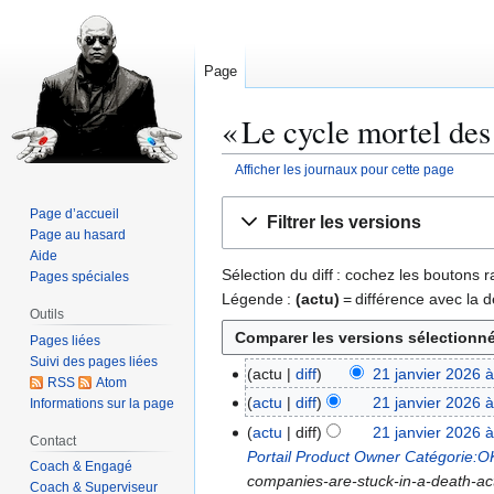
Page
« Le cycle mortel des
Afficher les journaux pour cette page
Aller
Aller
Page d’accueil
Filtrer les versions
à
à
Page au hasard
la
la
Aide
Sélection du diff : cochez les boutons
Pages spéciales
navigation
recherche
Légende :
(actu)
= différence avec la d
Outils
Pages liées
Suivi des pages liées
actu
diff
21 janvier 2026 
2
RSS
Atom
A
1
actu
diff
21 janvier 2026 
Informations sur la page
u
j
A
actu
diff
21 janvier 2026 
Contact
c
a
u
Portail Product Owner
Catégorie:
Coach & Engagé
u
n
c
companies-are-stuck-in-a-death-ac
Coach & Superviseur
n