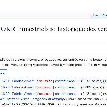
Lire
Voi
 OKR trimestriels » : historique des ver
 radio des versions à comparer et appuyez sur entrée ou sur le bouton e
ernière version,
(diff)
= différence avec la version précédente,
m
= modi
à 16:21
Fabrice Aimetti
discussion
contributions
2 151 octets
+
à 16:20
Fabrice Aimetti
discussion
contributions
2 085 octets
−
à 16:20
Fabrice Aimetti
discussion
contributions
2 121 octets
+
OKR
Category: Vision
Catégorie:Ant Murphy
Auteur : Ant Murphy<br /> S
tivity-7419166780239065088-22W0 Too many companies are stuck in a 'd