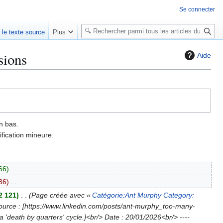
Se connecter
R
r le texte source
Plus
e
c
sions
Aide
h
e
r
c
h
e
n bas.
r
fication mineure.
66
36
2 121
Page créée avec «
Catégorie:Ant Murphy
Category:
ource : [https://www.linkedin.com/posts/ant-murphy_too-many-
eath by quarters' cycle.]<br/> Date : 20/01/2026<br/> ----