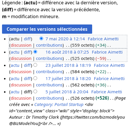
Légende :
(actu)
= différence avec la dernière version,
(diff)
= différence avec la version précédente,
m
= modification mineure.
actu
diff
7 mai 2020 à 12:14
Fabrice Aimetti
discussion
contributions
559 octets
+34
7
A
actu
diff
16 août 2018 à 07:25
Fabrice Aimetti
m
u
discussion
contributions
525 octets
−59
a
1
c
A
actu
diff
23 juillet 2018 à 18:19
Fabrice Aimetti
i
6
u
u
discussion
contributions
584 octets
+22
2
a
2
n
c
A
actu
diff
17 juillet 2018 à 18:20
Fabrice Aimetti
0
o
3
r
u
u
discussion
contributions
562 octets
+36
2
û
j
1
é
n
c
A
actu
diff
5 juillet 2018 à 20:04
Fabrice Aimetti
0
t
u
7
s
r
u
u
discussion
contributions
526 octets
+526
Page
2
i
j
5
u
é
n
c
créée avec «
Category: Portail Startup
<div
0
l
u
j
m
s
r
u
id="content_view" class="wiki" style="display: block">
1
l
i
u
é
u
é
n
Auteur : Dr Timothy Clark ([https://twitter.com/bizmodelyou
8
e
l
i
d
m
s
r
@BizModelYou])<br />... »
t
l
l
e
é
u
é