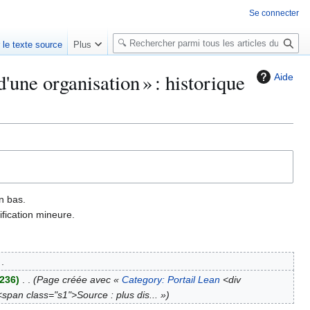
Se connecter
R
r le texte source
Plus
e
c
'une organisation » : historique
Aide
h
e
r
c
h
e
r
n bas.
fication mineure.
 236
Page créée avec «
Category: Portail Lean
<div
span class="s1">Source : plus dis... »