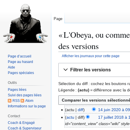
Page
« L'Obeya, ou comment
des versions
Afficher les journaux pour cette page
Page d’accueil
Page au hasard
Aller
Aller
Aide
Filtrer les versions
à
à
Pages spéciales
la
la
Outils
Sélection du diff : cochez les boutons
navigation
recherche
Pages liées
Légende :
(actu)
= différence avec la d
Suivi des pages liées
RSS
Atom
Informations sur la page
actu
diff
14 juin 2020 à 0
1
A
Contact
4
actu
diff
17 juillet 2018 à 
1
u
j
Coach & Engagé
id="content_view" class="wiki" styl
7
c
Coach & Superviseur
u