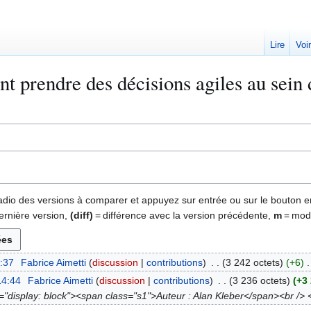
Lire
Voi
 prendre des décisions agiles au sein d
 radio des versions à comparer et appuyez sur entrée ou sur le bouton e
ernière version,
(diff)
= différence avec la version précédente,
m
= modi
9:37
Fabrice Aimetti
discussion
contributions
3 242 octets
+6
14:44
Fabrice Aimetti
discussion
contributions
3 236 octets
+3
e="display: block"><span class="s1">Auteur : Alan Kleber</span><br /> <