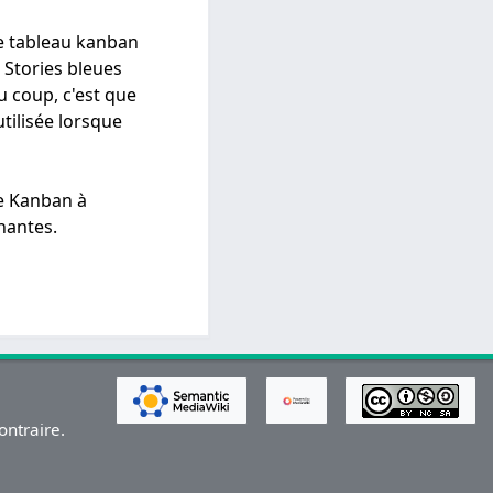
le tableau kanban
 Stories bleues
u coup, c'est que
tilisée lorsque
re Kanban à
enantes.
ontraire.