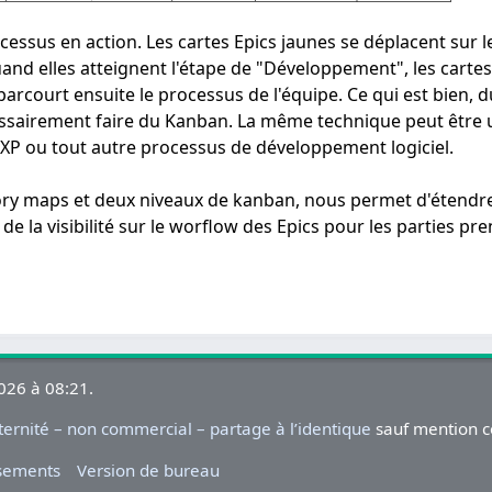
essus en action. Les cartes Epics jaunes se déplacent sur 
uand elles atteignent l'étape de "Développement", les cartes
arcourt ensuite le processus de l'équipe. Ce qui est bien, d
essairement faire du Kanban. La même technique peut être u
 XP ou tout autre processus de développement logiciel.
story maps et deux niveaux de kanban, nous permet d'étend
de la visibilité sur le worflow des Epics pour les parties pr
2026 à 08:21.
rnité – non commercial – partage à l’identique
sauf mention c
ssements
Version de bureau