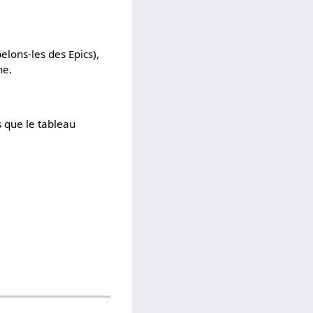
lons-les des Epics),
ne.
s que le tableau