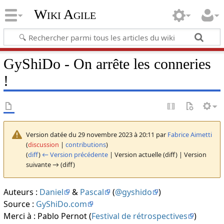
Wiki Agile
GyShiDo - On arrête les conneries
!
Version datée du 29 novembre 2023 à 20:11 par
Fabrice Aimetti
(
discussion
|
contributions
)
(
diff
)
← Version précédente
| Version actuelle (diff) | Version
suivante → (diff)
Auteurs :
Daniel
&
Pascal
(
@gyshido
)
Source :
GyShiDo.com
Merci à : Pablo Pernot (
Festival de rétrospectives
)