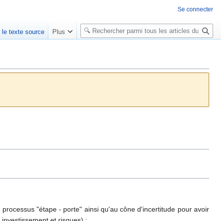
Se connecter
R
r le texte source
Plus
e
c
h
e
r
c
h
e
r
processus "étape - porte" ainsi qu'au cône d'incertitude pour avoir
 investissement et risques) :