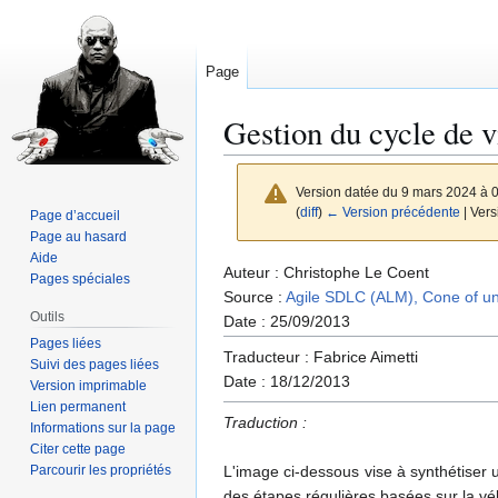
Page
Gestion du cycle de v
Version datée du 9 mars 2024 à 
(
diff
)
← Version précédente
| Vers
Page d’accueil
Page au hasard
Aide
Aller
Aller
Auteur : Christophe Le Coent
Pages spéciales
à
à
Source :
Agile SDLC (ALM), Cone of un
Outils
la
la
Date : 25/09/2013
Pages liées
navigation
recherche
Traducteur : Fabrice Aimetti
Suivi des pages liées
Date : 18/12/2013
Version imprimable
Lien permanent
Traduction :
Informations sur la page
Citer cette page
Parcourir les propriétés
L'image ci-dessous vise à synthétiser 
des étapes régulières basées sur la vél