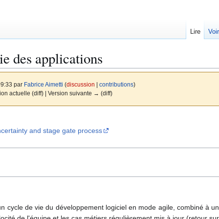
Lire
Voi
ie des applications
09:33 par
Fabrice Aimetti
(
discussion
|
contributions
)
ion actuelle (diff) | Version suivante → (diff)
certainty and stage gate process
un cycle de vie du développement logiciel en mode agile, combiné à un 
ocité de l'équipe et les cas métiers régulièrement mis à jour (retour sur