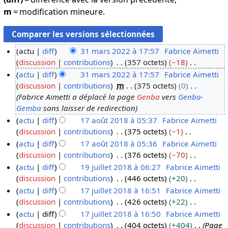
m
= modification mineure.
actu
diff
31 mars 2022 à 17:57
Fabrice Aimetti
discussion
contributions
357 octets
−18
3
A
actu
diff
31 mars 2022 à 17:57
Fabrice Aimetti
1
u
discussion
contributions
m
375 octets
0
m
c
Fabrice Aimetti a déplacé la page
Genba
vers
Genba-
a
u
Gemba
sans laisser de redirection
r
n
actu
diff
17 août 2018 à 05:37
Fabrice Aimetti
s
r
discussion
contributions
375 octets
−1
1
2
é
A
actu
diff
17 août 2018 à 05:36
Fabrice Aimetti
7
0
s
u
discussion
contributions
376 octets
−70
a
2
u
c
A
actu
diff
19 juillet 2018 à 06:27
Fabrice Aimetti
o
2
m
u
u
discussion
contributions
446 octets
+20
û
1
é
n
c
A
actu
diff
17 juillet 2018 à 16:51
Fabrice Aimetti
t
9
d
r
u
u
discussion
contributions
426 octets
+22
2
j
1
e
é
n
c
A
actu
diff
17 juillet 2018 à 16:50
Fabrice Aimetti
0
u
7
s
s
r
u
u
discussion
contributions
404 octets
+404
Page
1
i
j