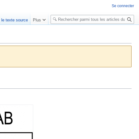
Se connecter
R
r le texte source
Plus
e
c
h
e
r
c
h
e
r