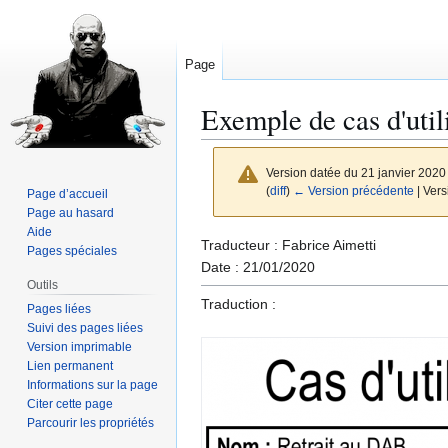
Page
Exemple de cas d'util
Version datée du 21 janvier 2020
(
diff
)
← Version précédente
| Vers
Page d’accueil
Page au hasard
Aide
Aller
Aller
Traducteur : Fabrice Aimetti
Pages spéciales
à
à
Date : 21/01/2020
Outils
la
la
Traduction :
Pages liées
navigation
recherche
Suivi des pages liées
Version imprimable
Lien permanent
Informations sur la page
Citer cette page
Parcourir les propriétés