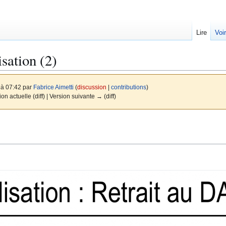
Lire
Voi
isation (2)
 à 07:42 par
Fabrice Aimetti
(
discussion
|
contributions
)
ion actuelle (diff) | Version suivante → (diff)