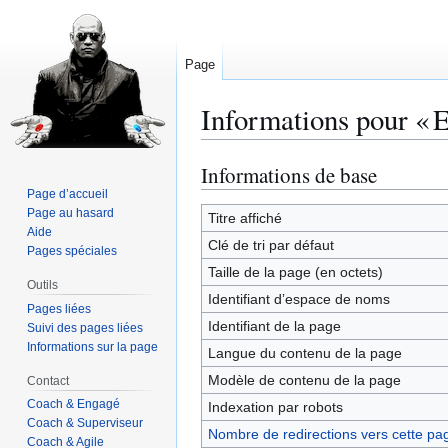
Page
Informations pour « 
Informations de base
Aller
Aller
à
à
Page d’accueil
Page au hasard
la
la
Titre affiché
Aide
navigation
recherche
Clé de tri par défaut
Pages spéciales
Taille de la page (en octets)
Outils
Identifiant dʼespace de noms
Pages liées
Identifiant de la page
Suivi des pages liées
Informations sur la page
Langue du contenu de la page
Modèle de contenu de la page
Contact
Coach & Engagé
Indexation par robots
Coach & Superviseur
Nombre de redirections vers cette pa
Coach & Agile