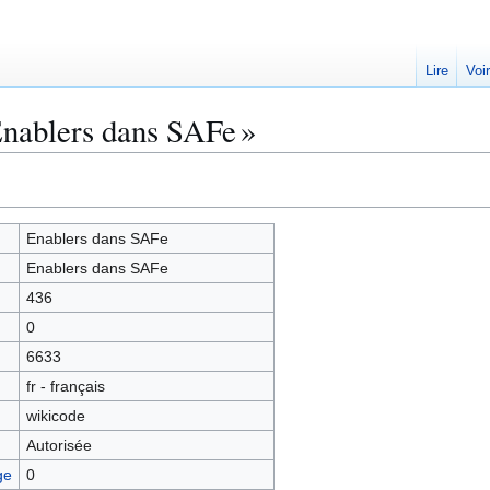
Lire
Voi
Enablers dans SAFe »
Enablers dans SAFe
Enablers dans SAFe
436
0
6633
fr - français
wikicode
Autorisée
ge
0