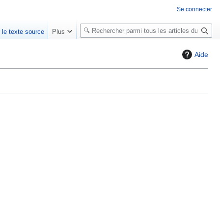
Se connecter
R
r le texte source
Plus
e
c
Aide
h
e
r
c
h
e
r