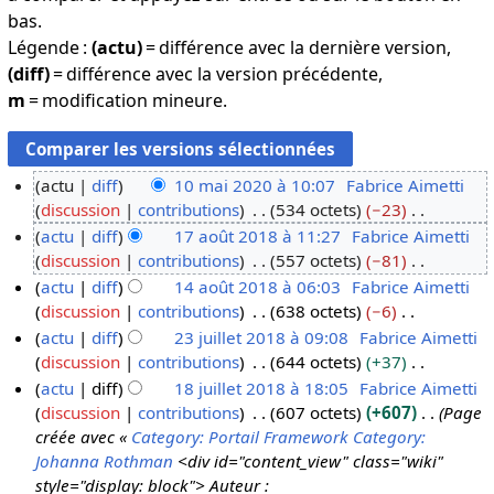
bas.
Légende :
(actu)
= différence avec la dernière version,
(diff)
= différence avec la version précédente,
m
= modification mineure.
actu
diff
10 mai 2020 à 10:07
Fabrice Aimetti
discussion
contributions
534 octets
−23
1
A
actu
diff
17 août 2018 à 11:27
Fabrice Aimetti
0
u
discussion
contributions
557 octets
−81
m
1
c
A
actu
diff
14 août 2018 à 06:03
Fabrice Aimetti
a
7
u
u
discussion
contributions
638 octets
−6
i
a
1
n
c
A
actu
diff
23 juillet 2018 à 09:08
Fabrice Aimetti
2
o
4
r
u
u
discussion
contributions
644 octets
+37
0
û
a
2
é
n
c
A
actu
diff
18 juillet 2018 à 18:05
Fabrice Aimetti
2
t
o
3
s
r
u
u
discussion
contributions
607 octets
+607
Page
0
2
û
j
1
u
é
n
c
créée avec «
Category: Portail Framework
Category:
0
t
u
8
m
s
r
u
Johanna Rothman
<div id="content_view" class="wiki"
1
2
i
j
é
u
é
n
style="display: block"> Auteur :
8
0
l
u