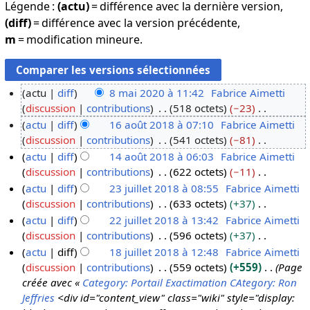
Légende :
(actu)
= différence avec la dernière version,
(diff)
= différence avec la version précédente,
m
= modification mineure.
actu
diff
8 mai 2020 à 11:42
Fabrice Aimetti
discussion
contributions
518 octets
−23
8
A
actu
diff
16 août 2018 à 07:10
Fabrice Aimetti
m
u
discussion
contributions
541 octets
−81
a
1
c
A
actu
diff
14 août 2018 à 06:03
Fabrice Aimetti
i
6
u
u
discussion
contributions
622 octets
−11
2
a
1
n
c
A
actu
diff
23 juillet 2018 à 08:55
Fabrice Aimetti
0
o
4
r
u
u
discussion
contributions
633 octets
+37
2
û
a
2
é
n
c
A
actu
diff
22 juillet 2018 à 13:42
Fabrice Aimetti
0
t
o
3
s
r
u
u
discussion
contributions
596 octets
+37
2
û
j
2
u
é
n
c
A
actu
diff
18 juillet 2018 à 12:48
Fabrice Aimetti
0
t
u
2
m
s
r
u
u
discussion
contributions
559 octets
+559
Page
1
2
i
j
1
é
u
é
n
c
créée avec «
Category: Portail Exactimation
CAtegory: Ron
8
0
l
u
8
d
m
s
r
u
Jeffries
<div id="content_view" class="wiki" style="display:
1
l
i
j
e
é
u
é