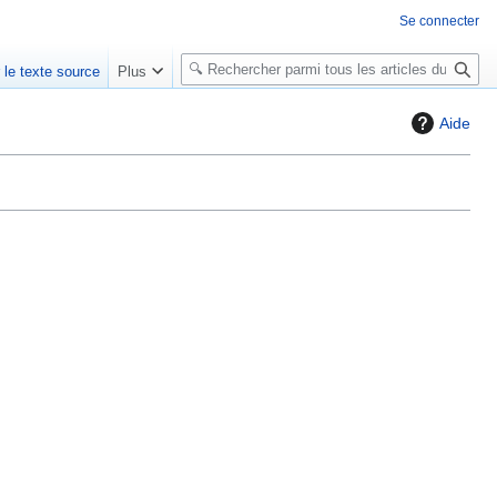
Se connecter
R
r le texte source
Plus
e
c
Aide
h
e
r
c
h
e
r