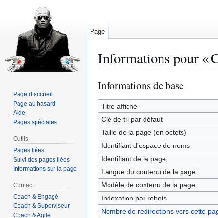
Page
Informations pour « 
Informations de base
Aller
Aller
à
à
Page d’accueil
Page au hasard
la
la
Titre affiché
Aide
navigation
recherche
Clé de tri par défaut
Pages spéciales
Taille de la page (en octets)
Outils
Identifiant dʼespace de noms
Pages liées
Identifiant de la page
Suivi des pages liées
Informations sur la page
Langue du contenu de la page
Modèle de contenu de la page
Contact
Coach & Engagé
Indexation par robots
Coach & Superviseur
Nombre de redirections vers cette pa
Coach & Agile